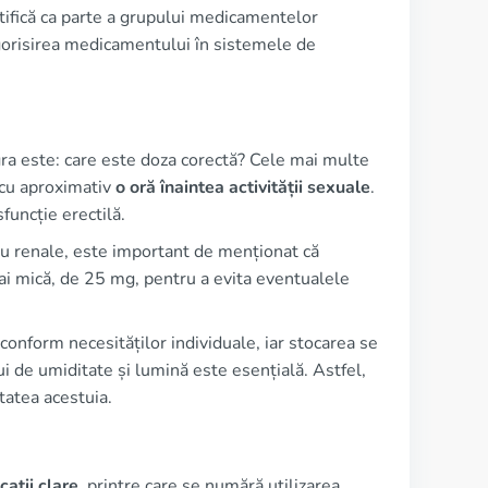
ifică ca parte a grupului medicamentelor
tegorisirea medicamentului în sistemele de
gra este: care este doza corectă? Cele mai multe
cu aproximativ
o oră înaintea activității sexuale
.
funcție erectilă.
 sau renale, este important de menționat că
ai mică, de 25 mg, pentru a evita eventualele
 conform necesităților individuale, iar stocarea se
 de umiditate și lumină este esențială. Astfel,
tatea acestuia.
cații clare
, printre care se numără utilizarea