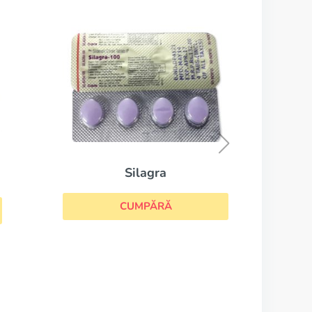
Eriacta
CUMPĂRĂ