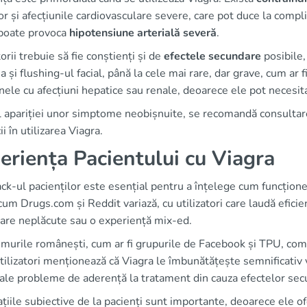
lor și afecțiunile cardiovasculare severe, care pot duce la comp
 poate provoca
hipotensiune arterială severă
.
torii trebuie să fie conștienți și de
efectele secundare
posibile,
a și flushing-ul facial, până la cele mai rare, dar grave, cum ar 
ele cu afecțiuni hepatice sau renale, deoarece ele pot necesita
l apariției unor simptome neobișnuite, se recomandă consultare
ii în utilizarea Viagra.
eriența Pacientului cu Viagra
k-ul pacienților este esențial pentru a înțelege cum funcționea
cum Drugs.com și Reddit variază, cu utilizatori care laudă eficie
are neplăcute sau o experiență mix-ed.
murile românești, cum ar fi grupurile de Facebook și TPU, come
tilizatori menționează că Viagra le îmbunătățește semnificativ v
ale probleme de aderență la tratament din cauza efectelor sec
țiile subiective de la pacienți sunt importante, deoarece ele