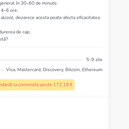
 general în 30–60 de minute.
 4–6 ore.
lcool, deoarece acesta poate afecta eficacitatea
durerea de cap.
etă?
5-9 zile
Visa, Mastercard, Discovery, Bitcoin, Ethereum
tandard) la comenzile peste 172,19 €