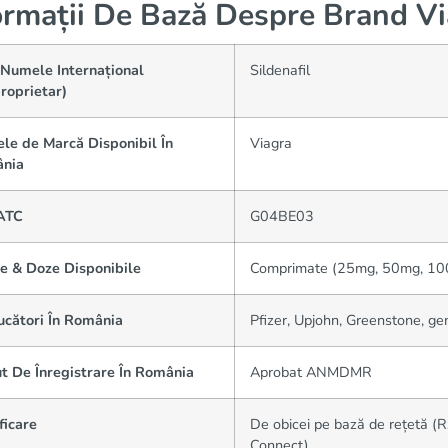
ormații De Bază Despre Brand V
(Numele Internațional
Sildenafil
roprietar)
le de Marcă Disponibil În
Viagra
nia
ATC
G04BE03
e & Doze Disponibile
Comprimate (25mg, 50mg, 100mg
ucători În România
Pfizer, Upjohn, Greenstone, gen
t De Înregistrare În România
Aprobat ANMDMR
ficare
De obicei pe bază de rețetă (Rx
Connect)