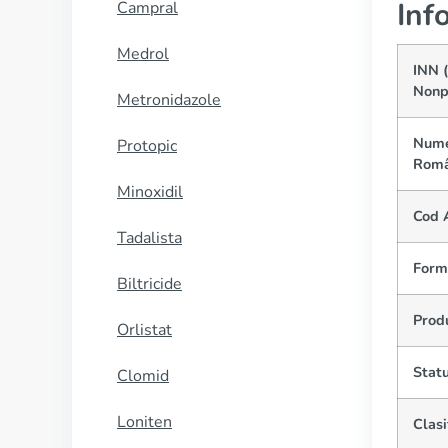
Inf
Campral
Medrol
INN 
Nonp
Metronidazole
Nume
Protopic
Româ
Minoxidil
Cod 
Tadalista
Form
Biltricide
Prod
Orlistat
Statu
Clomid
Loniten
Clasi