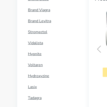
Brand Viagra
Brand Levitra
Stromectol
Vidalista
Hypnite
Tadacip
Voltaren
CUMPĂRĂ
Hydroxyzine
Lasix
Tadagra