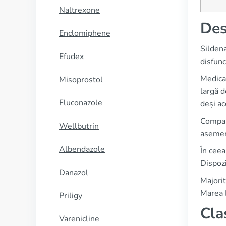
Naltrexone
Des
Enclomiphene
Silden
Efudex
disfunc
Medicam
Misoprostol
largă d
Fluconazole
deși ac
Compani
Wellbutrin
asemene
Albendazole
În ceea
Dispozi
Danazol
Majorit
Marea B
Priligy
Cla
Varenicline