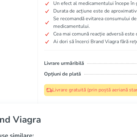
Un efect al medicamentului începe în
Durata de acțiune este de aproximativ
Se recomandă evitarea consumului de a
medicamentului.
Cea mai comună reacție adversă este 
Ai dori să încerci Brand Viagra fără reț
Livrare urmăribilă
Opțiuni de plată
Livrare gratuită (prin poștă aeriană s
nd Viagra
se similare: