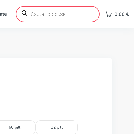
Products
search
ente
0,00
€
60 pill
32 pill