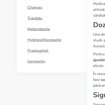
Medica
Champix
utiliza
sănătat
Trandate
Doz
Mebendazole
Una din
Hydroxychloroquine
studii
Aceasta
Praziquantel
Pentru 
ajustăr
Ivermectin
efecte
În ceea
face
su
păstrar
Sig
Siguran