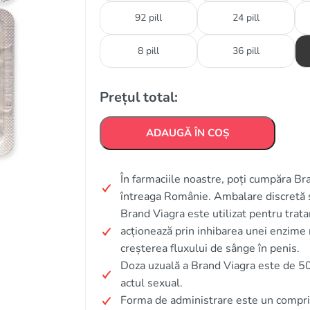
92 pill
24 pill
8 pill
36 pill
Prețul total:
ADAUGĂ ÎN COȘ
În farmaciile noastre, poți cumpăra Bran
întreaga Românie. Ambalare discretă 
Brand Viagra este utilizat pentru trat
acționează prin inhibarea unei enzime 
creșterea fluxului de sânge în penis.
Doza uzuală a Brand Viagra este de 50
actul sexual.
Forma de administrare este un compr