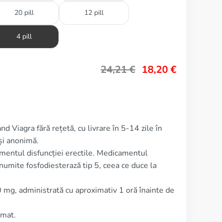
20 pill
12 pill
4 pill
24,21
€
18,20
€
d Viagra fără rețetă, cu livrare în 5-14 zile în
și anonimă.
amentul disfuncției erectile. Medicamentul
numite fosfodiesterază tip 5, ceea ce duce la
 mg, administrată cu aproximativ 1 oră înainte de
imat.