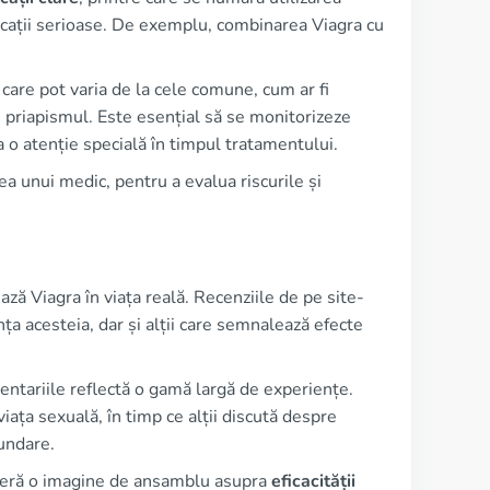
licații serioase. De exemplu, combinarea Viagra cu
 care pot varia de la cele comune, cum ar fi
fi priapismul. Este esențial să se monitorizeze
 o atenție specială în timpul tratamentului.
a unui medic, pentru a evalua riscurile și
ză Viagra în viața reală. Recenziile de pe site-
nța acesteia, dar și alții care semnalează efecte
ntariile reflectă o gamă largă de experiențe.
iața sexuală, în timp ce alții discută despre
undare.
 oferă o imagine de ansamblu asupra
eficacității