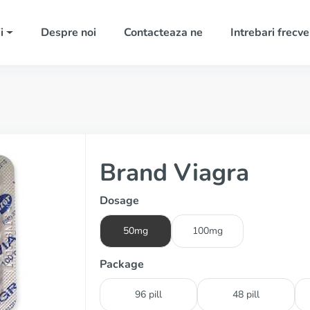
i
Despre noi
Contacteaza ne
Intrebari frecv
Brand Viagra
Dosage
50mg
100mg
Package
96 pill
48 pill