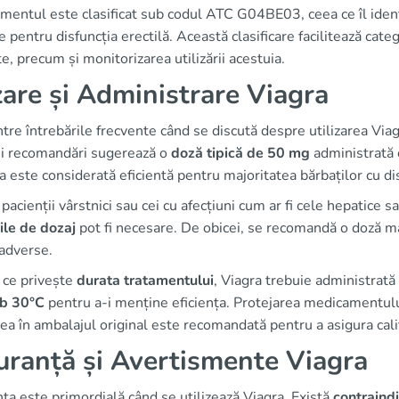
mentul este clasificat sub codul ATC G04BE03, ceea ce îl ident
te pentru disfuncția erectilă. Această clasificare facilitează ca
e, precum și monitorizarea utilizării acestuia.
are și Administrare Viagra
tre întrebările frecvente când se discută despre utilizarea Via
 și recomandări sugerează o
doză tipică de 50 mg
administrată 
 este considerată eficientă pentru majoritatea bărbaților cu dis
pacienții vârstnici sau cei cu afecțiuni cum ar fi cele hepatice
ile de dozaj
pot fi necesare. De obicei, se recomandă o doză m
 adverse.
 ce privește
durata tratamentului
, Viagra trebuie administrată
b 30°C
pentru a-i menține eficiența. Protejarea medicamentului
ea în ambalajul original este recomandată pentru a asigura cali
uranță și Avertismente Viagra
ța este primordială când se utilizează Viagra. Există
contraindi