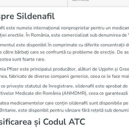
pre Sildenafil
afil este numele internațional nonproprietar pentru un medicam
ției erectile. În România, este comercializat sub denumirea de 
entul este disponibil în comprimate cu diferite concentrații 
e către bărbați care se confruntă cu probleme de erecție. De ase
estea sunt foarte rare.
a Pfizer este principalul producător, alături de Upjohn și Gree
a, fabricate de diverse companii generice, ceea ce le face mai 
 ce privește statutul de înregistrare, sildenafil este aprobat 
tivelor Medicale din România (ANMDMR), ceea ce garantează cali
atea medicamentelor care conțin sildenafil sunt disponibile pe 
ritanie, este disponibil pentru vânzare fără rețetă sub denum
sificarea și Codul ATC