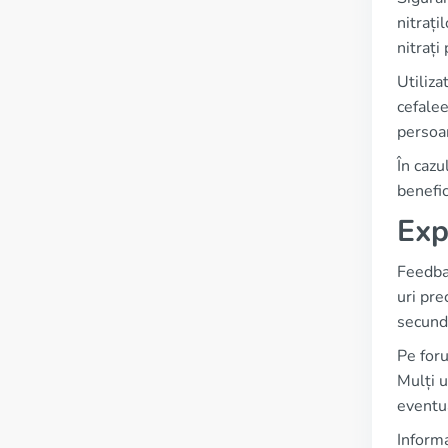
nitrați
nitrați
Utiliza
cefalee
persoan
În cazu
benefic
Exp
Feedbac
uri pre
secund
Pe foru
Mulți u
eventu
Informa