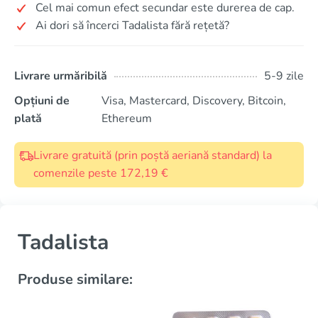
Cel mai comun efect secundar este durerea de cap.
Ai dori să încerci Tadalista fără rețetă?
Livrare urmăribilă
5-9 zile
Opțiuni de
Visa, Mastercard, Discovery, Bitcoin,
plată
Ethereum
Livrare gratuită (prin poștă aeriană standard) la
comenzile peste 172,19 €
Tadalista
Produse similare: