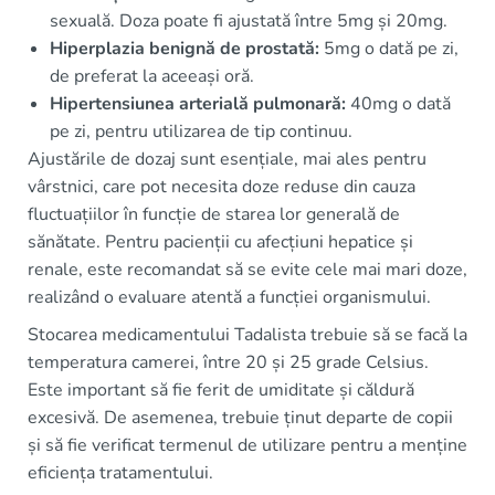
sexuală. Doza poate fi ajustată între 5mg și 20mg.
Hiperplazia benignă de prostată:
5mg o dată pe zi,
de preferat la aceeași oră.
Hipertensiunea arterială pulmonară:
40mg o dată
pe zi, pentru utilizarea de tip continuu.
Ajustările de dozaj sunt esențiale, mai ales pentru
vârstnici, care pot necesita doze reduse din cauza
fluctuațiilor în funcție de starea lor generală de
sănătate. Pentru pacienții cu afecțiuni hepatice și
renale, este recomandat să se evite cele mai mari doze,
realizând o evaluare atentă a funcției organismului.
Stocarea medicamentului Tadalista trebuie să se facă la
temperatura camerei, între 20 și 25 grade Celsius.
Este important să fie ferit de umiditate și căldură
excesivă. De asemenea, trebuie ținut departe de copii
și să fie verificat termenul de utilizare pentru a menține
eficiența tratamentului.