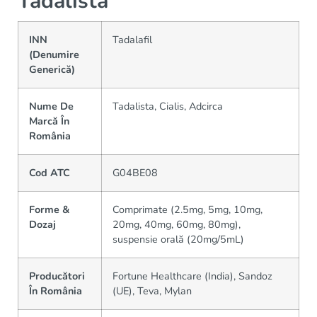
Tadalista
INN
Tadalafil
(Denumire
Generică)
Nume De
Tadalista, Cialis, Adcirca
Marcă În
România
Cod ATC
G04BE08
Forme &
Comprimate (2.5mg, 5mg, 10mg,
Dozaj
20mg, 40mg, 60mg, 80mg),
suspensie orală (20mg/5mL)
Producători
Fortune Healthcare (India), Sandoz
În România
(UE), Teva, Mylan