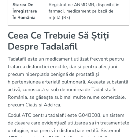
Starea De
Registrat de ANMDMR, disponibil în
Înregistrare
farmacii, medicament pe bază de
În România
rețetă (Rx)
Ceea Ce Trebuie Să Știți
Despre Tadalafil
Tadalafil este un medicament utilizat frecvent pentru
tratarea disfuncției erectile, dar și pentru afecțiuni
precum hiperplazia benignă de prostată și
hipertensiunea arterială pulmonară. Aceasta substanță
activă, cunoscută și sub denumirea de Tadalista în
România, se găsește sub mai multe nume comerciale,
precum Cialis și Adcirca.
Codul ATC pentru tadalafil este G04BE08, un sistem
de clasare care evidențiază utilizarea sa în tratamentele
urologice, mai precis în disfuncția erectilă. Sistemul