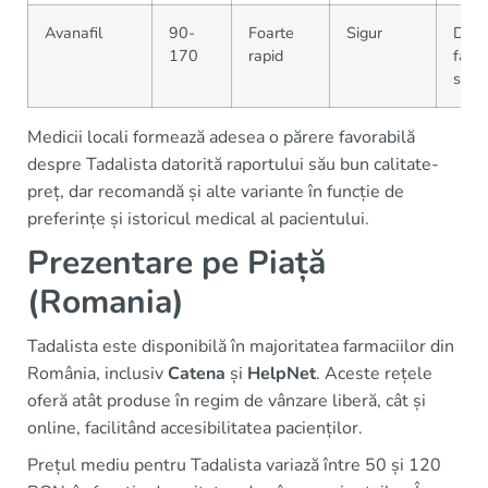
Avanafil
90-
Foarte
Sigur
Dispo
170
rapid
farma
sele
Medicii locali formează adesea o părere favorabilă
despre Tadalista datorită raportului său bun calitate-
preț, dar recomandă și alte variante în funcție de
preferințe și istoricul medical al pacientului.
Prezentare pe Piață
(Romania)
Tadalista este disponibilă în majoritatea farmaciilor din
România, inclusiv
Catena
și
HelpNet
. Aceste rețele
oferă atât produse în regim de vânzare liberă, cât și
online, facilitând accesibilitatea pacienților.
Prețul mediu pentru Tadalista variază între 50 și 120