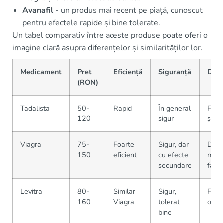
Avanafil
- un produs mai recent pe piață, cunoscut
pentru efectele rapide și bine tolerate.
Un tabel comparativ între aceste produse poate oferi o
imagine clară asupra diferențelor și similarităților lor.
Medicament
Pret
Eficiență
Siguranță
Disp
(RON)
Tadalista
50-
Rapid
În general
Farm
120
sigur
și fiz
Viagra
75-
Foarte
Sigur, dar
Dispo
150
eficient
cu efecte
majo
secundare
farma
Levitra
80-
Similar
Sigur,
Farma
160
Viagra
tolerat
onli
bine