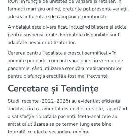
RON, în funcție de unitatea de vânzare și retailer. În
farmacii mari sau online, prețurile pot presenta variații,
adesea influențate de campanii promoționale.
Ambalajul este diversificat, incluzând blistere și sticle
pentru suspensii orale. Formatele disponibile sunt
adaptate nevoilor utilizatorilor.
Cererea pentru Tadalista a crescut semnificativ în
anumite perioade, cum ar fi vara, dar și în vremuri de
pandemie, când utilizarea cronică a medicamentelor
pentru disfuncția erectilă a fost mai frecventă.
Cercetare și Tendințe
Studii recente (2022–2025) au evidențiat eficiența
Tadalista în tratamentul disfuncției erectile, raportând
o satisfacție ridicată la pacienți. Meta-analizele au
arătat că utilizarea sa pe termen lung este bine
tolerată, cu efecte secundare minime.