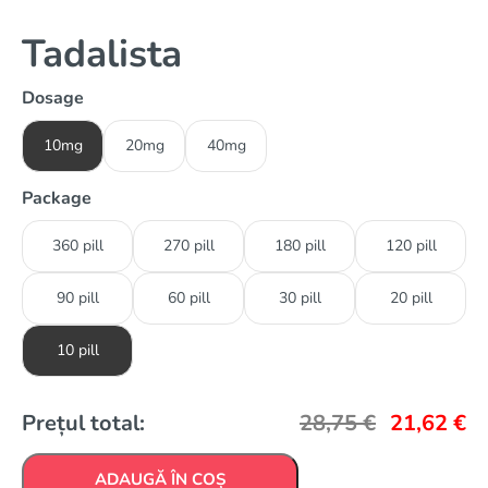
Tadalista
Dosage
10mg
20mg
40mg
Package
360 pill
270 pill
180 pill
120 pill
90 pill
60 pill
30 pill
20 pill
10 pill
Prețul total:
28,75
€
21,62
€
ADAUGĂ ÎN COȘ