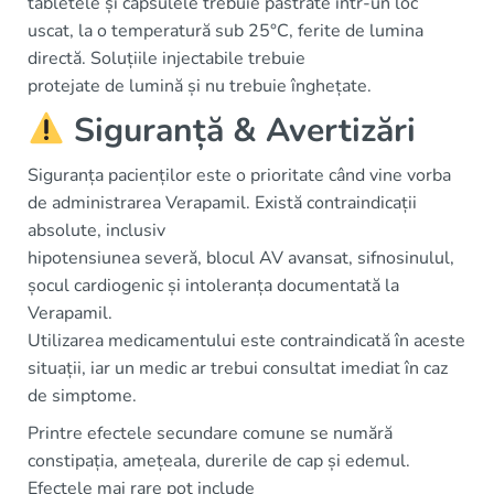
tabletele și capsulele trebuie păstrate într-un loc
uscat, la o temperatură sub 25°C, ferite de lumina
directă. Soluțiile injectabile trebuie
protejate de lumină și nu trebuie înghețate.
Siguranță & Avertizări
Siguranța pacienților este o prioritate când vine vorba
de administrarea Verapamil. Există contraindicații
absolute, inclusiv
hipotensiunea severă, blocul AV avansat, sifnosinulul,
șocul cardiogenic și intoleranța documentată la
Verapamil.
Utilizarea medicamentului este contraindicată în aceste
situații, iar un medic ar trebui consultat imediat în caz
de simptome.
Printre efectele secundare comune se numără
constipația, amețeala, durerile de cap și edemul.
Efectele mai rare pot include