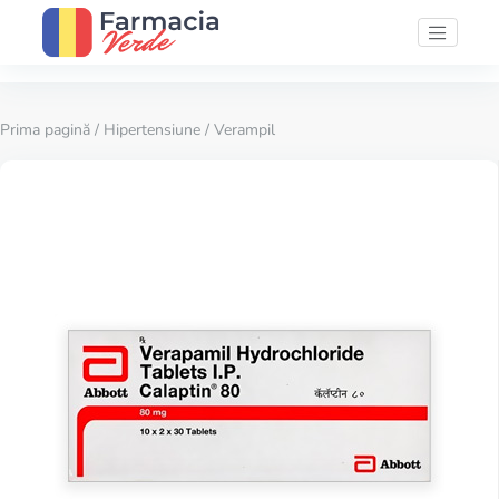
Prima pagină
/
Hipertensiune
/ Verampil