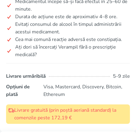
Medicamentul începe să-și facă efectul în 25–60 de
minute.
Durata de acțiune este de aproximativ 4–8 ore.
Evitați consumul de alcool în timpul administrării
acestui medicament.
Cea mai comună reacție adversă este constipația.
Ați dori să încercați Verampil fără o prescripție
medicală?
Livrare urmăribilă
5-9 zile
Opțiuni de
Visa, Mastercard, Discovery, Bitcoin,
plată
Ethereum
Livrare gratuită (prin poștă aeriană standard) la
comenzile peste 172,19 €