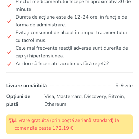
Efectul medicamentului începe în aproximativ 30 de
minute.
Durata de acțiune este de 12-24 ore, în funcție de
forma de administrare.
Evitați consumul de alcool în timpul tratamentului
cu tacrolimus.
Cele mai frecvente reacții adverse sunt durerile de
cap și hipertensiunea.
Ar dori să încercați tacrolimus fără rețetă?
Livrare urmăribilă
5-9 zile
Opțiuni de
Visa, Mastercard, Discovery, Bitcoin,
plată
Ethereum
Livrare gratuită (prin poștă aeriană standard) la
comenzile peste 172,19 €