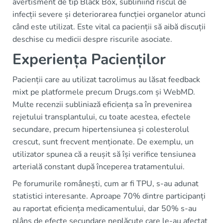
avertisment de tip Black Box, subliniind riscul de
infecții severe și deteriorarea funcției organelor atunci
când este utilizat. Este vital ca pacienții să aibă discuții
deschise cu medicii despre riscurile asociate.
Experiența Pacienților
Pacienții care au utilizat tacrolimus au lăsat feedback
mixt pe platformele precum Drugs.com și WebMD.
Multe recenzii subliniază eficiența sa în prevenirea
rejetului transplantului, cu toate acestea, efectele
secundare, precum hipertensiunea și colesterolul
crescut, sunt frecvent menționate. De exemplu, un
utilizator spunea că a reușit să își verifice tensiunea
arterială constant după începerea tratamentului.
Pe forumurile românești, cum ar fi TPU, s-au adunat
statistici interesante. Aproape 70% dintre participanți
au raportat eficiența medicamentului, dar 50% s-au
plâns de efecte secundare neplăcute care le-au afectat