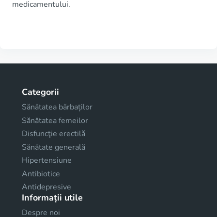
medicamentului.
Categorii
Sănătatea bărbaților
Sănătatea femeilor
Disfuncţie erectilă
Sănătate generală
Hipertensiune
Antibiotice
Antidepresive
Informații utile
Despre noi