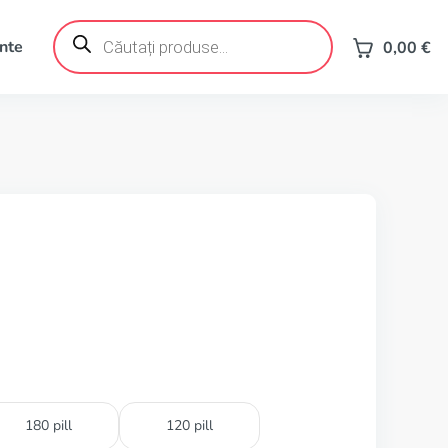
Products
search
ente
0,00
€
180 pill
120 pill