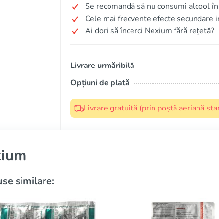
Se recomandă să nu consumi alcool în
Cele mai frecvente efecte secundare in
Ai dori să încerci Nexium fără rețetă?
Livrare urmăribilă
Opțiuni de plată
Livrare gratuită (prin poștă aeriană s
xium
se similare: