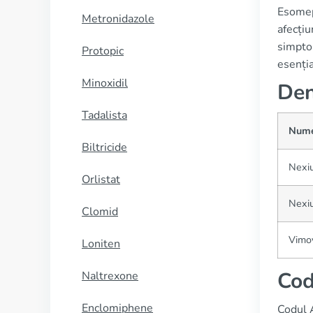
Esomepr
Metronidazole
afecțiu
simptom
Protopic
esenția
Minoxidil
Den
Tadalista
Nume
Biltricide
Nexi
Orlistat
Nexi
Clomid
Vimo
Loniten
Co
Naltrexone
Enclomiphene
Codul 