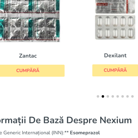
Dexilant
Zantac
CUMPĂRĂ
CUMPĂRĂ
ormații De Bază Despre Nexium
 Generic Internațional (INN):**
Esomeprazol