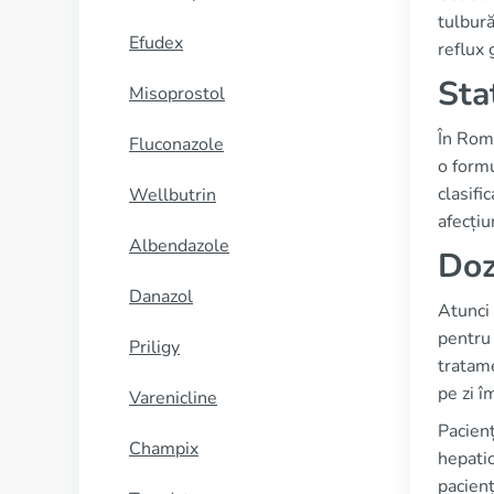
tulbură
Efudex
reflux
Sta
Misoprostol
În Româ
Fluconazole
o formu
clasifi
Wellbutrin
afecțiu
Albendazole
Doz
Danazol
Atunci 
pentr
Priligy
tratam
pe zi î
Varenicline
Pacienț
Champix
hepatic
pacienț