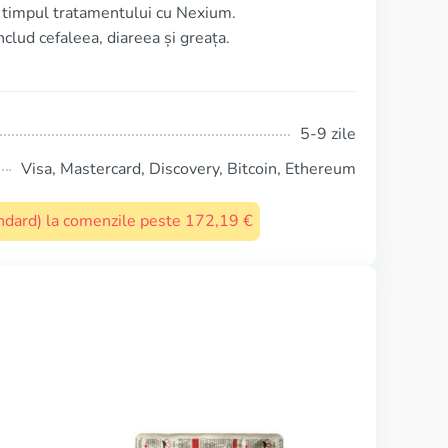
 timpul tratamentului cu Nexium.
clud cefaleea, diareea și greața.
5-9 zile
Visa, Mastercard, Discovery, Bitcoin, Ethereum
tandard) la comenzile peste 172,19 €