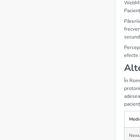
WebMD, 
Pacienț
Păreril
frecven
secunda
Percepț
efecte
Alt
În Rom
protoni
adesea 
pacienț
Medi
Nexi