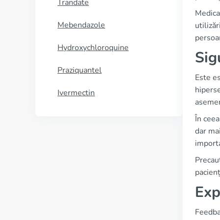
Trandate
Medicam
Mebendazole
utiliză
persoan
Hydroxychloroquine
Sig
Praziquantel
Este es
hiperse
Ivermectin
asemene
În ceea
dar mai
importa
Precauț
pacienț
Exp
Feedbac