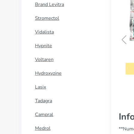
Brand Levitra
Stromectol
Vidalista
Reglan
Hypnite
CUMPĂRĂ
Voltaren
Hydroxyzine
Lasix
Tadagra
Inf
Campral
Medrol
**Nume