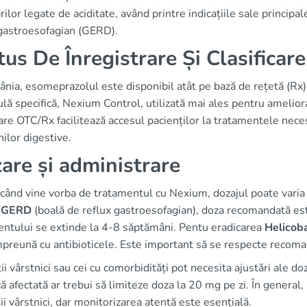
rilor legate de aciditate, având printre indicațiile sale princip
 gastroesofagian (GERD).
tus De Înregistrare Și Clasificare
nia, esomeprazolul este disponibil atât pe bază de rețetă (Rx)
lă specifică, Nexium Control, utilizată mai ales pentru amelio
care OTC/Rx facilitează accesul pacienților la tratamentele nece
nilor digestive.
are și administrare
când vine vorba de tratamentul cu Nexium, dozajul poate varia î
u
GERD
(boală de reflux gastroesofagian), doza recomandată este
entului se extinde la 4-8 săptămâni. Pentu eradicarea
Helicoba
mpreună cu antibioticele. Este important să se respecte recoma
ii vârstnici sau cei cu comorbidități pot necesita ajustări ale 
ă afectată ar trebui să limiteze doza la 20 mg pe zi. În general
ii vârstnici, dar monitorizarea atentă este esențială.