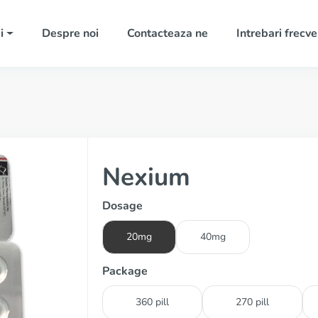
i
Despre noi
Contacteaza ne
Intrebari frecv
Nexium
Dosage
20mg
40mg
Package
360 pill
270 pill