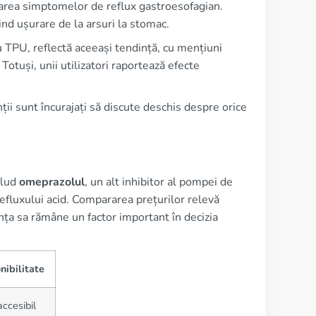
rarea simptomelor de reflux gastroesofagian.
nd ușurare de la arsuri la stomac.
u TPU, reflectă aceeași tendință, cu mențiuni
otuși, unii utilizatori raportează efecte
ții sunt încurajați să discute deschis despre orice
clud
omeprazolul
, un alt inhibitor al pompei de
 refluxului acid. Compararea prețurilor relevă
ța sa rămâne un factor important în decizia
nibilitate
accesibil