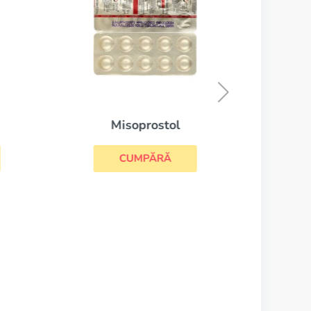
Misoprostol
CUMPĂRĂ