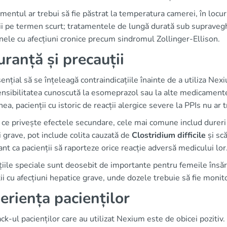
entul ar trebui să fie păstrat la temperatura camerei, în locur
rii pe termen scurt; tratamentele de lungă durată sub supraveg
ele cu afecțiuni cronice precum sindromul Zollinger-Ellison.
uranță și precauții
ențial să se înțeleagă contraindicațiile înainte de a utiliza Nex
nsibilitatea cunoscută la esomeprazol sau la alte medicamente 
a, pacienții cu istoric de reacții alergice severe la PPIs nu ar
 ce privește efectele secundare, cele mai comune includ dureri 
 grave, pot include colita cauzată de
Clostridium difficile
și sc
nt ca pacienții să raporteze orice reacție adversă medicului lor
iile speciale sunt deosebit de importante pentru femeile însăr
ii cu afecțiuni hepatice grave, unde dozele trebuie să fie monito
eriența pacienților
k-ul pacienților care au utilizat Nexium este de obicei pozitiv