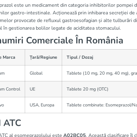
azol este un medicament din categoria inhibitorilor pompei de 
nilor gastro-intestinale. Acționează prin inhibarea secreției de 
elor provocate de refluxul gastroesofagian și alte tulburări di
l în gestionarea bolilor legate de aciditatea stomacului.
umiri Comerciale În România
 Marca
Țară/Regiune
Tipul / Dozaj
um
Global
Tablete (10 mg, 20 mg, 40 mg), gr
um Control
UE
Tablete 20 mg (OTC)
vo
USA, Europa
Tablete combinate: Esomeprazol/N
d ATC
ATC al esomeprazolului este
A02BC05
. Această clasificare î