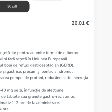
30 pill
26,01
€
rețetă, iar pentru anumite forme de eliberare
l și fără rețetă în Uniunea Europeană.
ul bolii de reflux gastroesofagian (GERD),
e și gastrice, precum și pentru sindromul
ibarea pompei de protoni, reducând astfel secreția
0 mg pe zi, în funcție de afecțiune.
de tablete sau granule gastro-rezistente.
imativ 1-2 ore de la administrare.
4 ore.