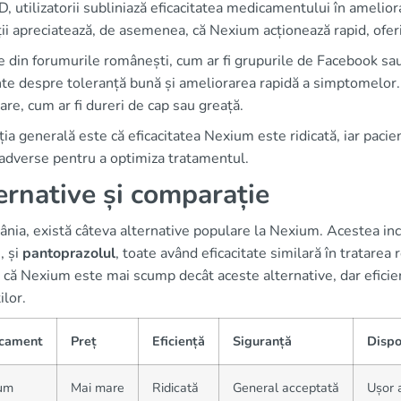
utilizatorii subliniază eficacitatea medicamentului în amelio
ii apreciatează, de asemenea, că Nexium acționează rapid, oferi
e din forumurile românești, cum ar fi grupurile de Facebook sa
te despre toleranță bună și ameliorarea rapidă a simptomelor. T
re, cum ar fi dureri de cap sau greață.
ia generală este că eficacitatea Nexium este ridicată, iar pacien
 adverse pentru a optimiza tratamentul.
ernative și comparație
ânia, există câteva alternative populare la Nexium. Acestea in
, și
pantoprazolul
, toate având eficacitate similară în tratarea
că Nexium este mai scump decât aceste alternative, dar eficien
ilor.
cament
Preț
Eficiență
Siguranță
Dispo
um
Mai mare
Ridicată
General acceptată
Ușor 