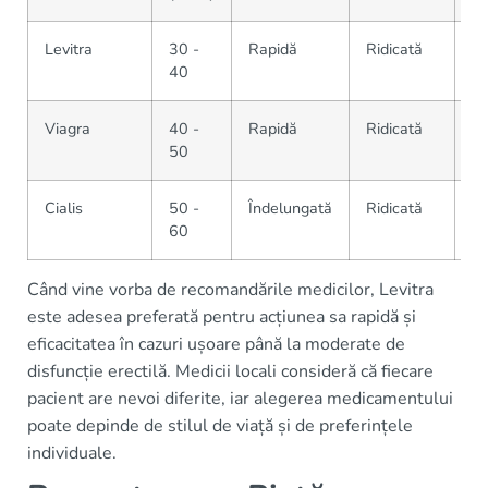
Levitra
30 -
Rapidă
Ridicată
Fa
40
Viagra
40 -
Rapidă
Ridicată
Fa
50
Cialis
50 -
Îndelungată
Ridicată
Fa
60
Când vine vorba de recomandările medicilor, Levitra
este adesea preferată pentru acțiunea sa rapidă și
eficacitatea în cazuri ușoare până la moderate de
disfuncție erectilă. Medicii locali consideră că fiecare
pacient are nevoi diferite, iar alegerea medicamentului
poate depinde de stilul de viață și de preferințele
individuale.