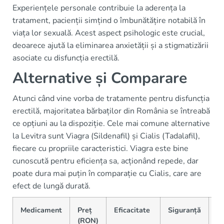
Experiențele personale contribuie la aderența la
tratament, pacienții simțind o îmbunătățire notabilă în
viața lor sexuală. Acest aspect psihologic este crucial,
deoarece ajută la eliminarea anxietății și a stigmatizării
asociate cu disfuncția erectilă.
Alternative și Comparare
Atunci când vine vorba de tratamente pentru disfuncția
erectilă, majoritatea bărbaților din România se întreabă
ce opțiuni au la dispoziție. Cele mai comune alternative
la Levitra sunt Viagra (Sildenafil) și Cialis (Tadalafil),
fiecare cu propriile caracteristici. Viagra este bine
cunoscută pentru eficiența sa, acționând repede, dar
poate dura mai puțin în comparație cu Cialis, care are
efect de lungă durată.
Medicament
Preț
Eficacitate
Siguranță
Di
(RON)