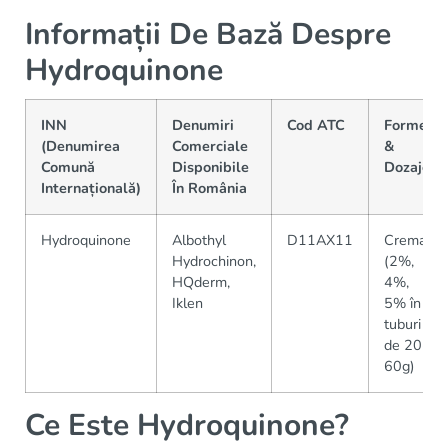
Informații De Bază Despre
Hydroquinone
INN
Denumiri
Cod ATC
Forme
(Denumirea
Comerciale
&
Comună
Disponibile
Dozaje
Internațională)
În România
Hydroquinone
Albothyl
D11AX11
Crema
Hydrochinon,
(2%,
HQderm,
4%,
Iklen
5% în
tuburi
de 20-
60g)
Ce Este Hydroquinone?