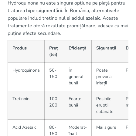
Hydroquinona nu este singura opțiune pe piață pentru
tratarea hiperpigmentării. În România, alternativele
populare includ tretinoinul și acidul azelaic. Aceste
tratamente oferă rezultate promițătoare, adesea cu mai
puține efecte secundare.
Produs
Preț
Eficiență
Siguranță
Dispo
(lei)
Hydroquinonă
50-
În
Poate
Farma
150
general
provoca
bună
iritații
Tretinoin
100-
Foarte
Posibile
Presc
200
bună
erupții
medi
cutanate
Acid Azelaic
80-
Moderat-
Mai sigure
Farma
150
înalt