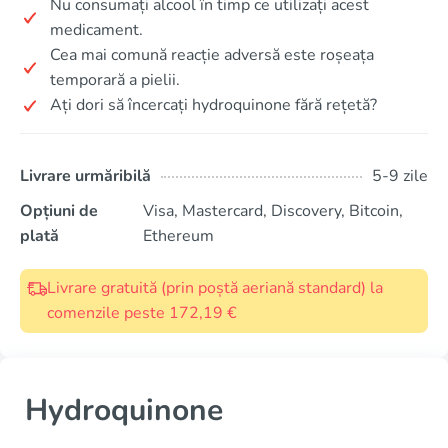
Nu consumați alcool în timp ce utilizați acest
medicament.
Cea mai comună reacție adversă este roșeața
temporară a pielii.
Ați dori să încercați hydroquinone fără rețetă?
Livrare urmăribilă
5-9 zile
Opțiuni de
Visa, Mastercard, Discovery, Bitcoin,
plată
Ethereum
Livrare gratuită (prin poștă aeriană standard) la
comenzile peste 172,19 €
Hydroquinone