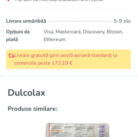
Livrare urmăribilă
5-9 zile
Opțiuni de
Visa, Mastercard, Discovery, Bitcoin,
plată
Ethereum
Livrare gratuită (prin poștă aeriană standard) la
comenzile peste 172,19 €
Dulcolax
Produse similare: