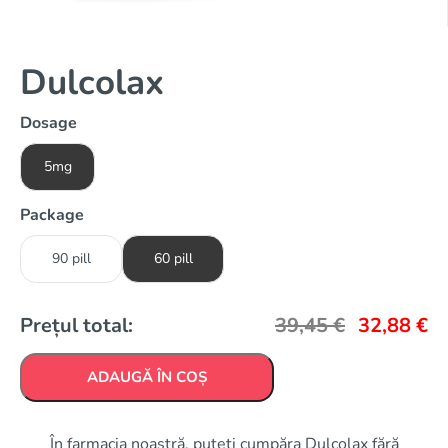
Dulcolax
Dosage
5mg
Package
90 pill
60 pill
Prețul total:
39,45
€
32,88
€
ADAUGĂ ÎN COȘ
În farmacia noastră, puteți cumpăra Dulcolax fără