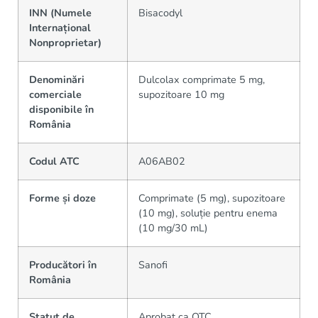
INN (Numele
Bisacodyl
Internațional
Nonproprietar)
Denominări
Dulcolax comprimate 5 mg,
comerciale
supozitoare 10 mg
disponibile în
România
Codul ATC
A06AB02
Forme și doze
Comprimate (5 mg), supozitoare
(10 mg), soluție pentru enema
(10 mg/30 mL)
Producători în
Sanofi
România
Statut de
Aprobat ca OTC