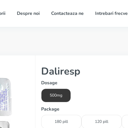
rii
Despre noi
Contacteaza ne
Intrebari frecv
Daliresp
Dosage
500mg
Package
180 pill
120 pill