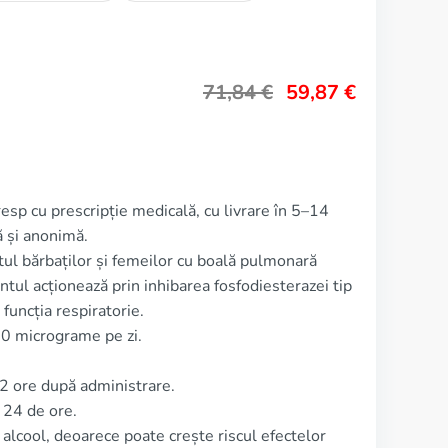
71,84
€
59,87
€
esp cu prescripție medicală, cu livrare în 5–14
ă și anonimă.
tul bărbaților și femeilor cu boală pulmonară
ul acționează prin inhibarea fosfodiesterazei tip
funcția respiratorie.
00 micrograme pe zi.
2 ore după administrare.
 24 de ore.
lcool, deoarece poate crește riscul efectelor