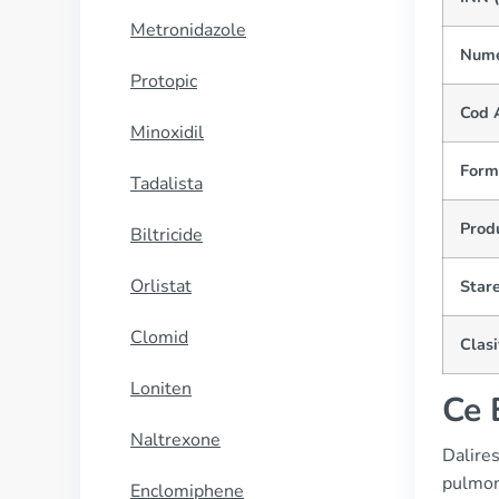
Metronidazole
Nume
Protopic
Cod 
Minoxidil
Form
Tadalista
Prod
Biltricide
Orlistat
Stare
Clomid
Clas
Loniten
Ce 
Naltrexone
Dalires
pulmon
Enclomiphene