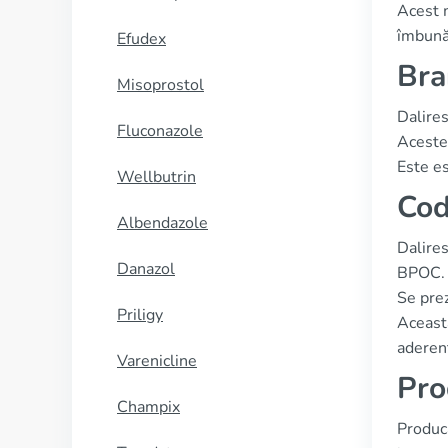
Acest m
îmbunăt
Efudex
Bra
Misoprostol
Dalire
Fluconazole
Acestea
Este es
Wellbutrin
Cod
Albendazole
Dalire
Danazol
BPOC.
Se pre
Priligy
Această
aderen
Varenicline
Pro
Champix
Producă