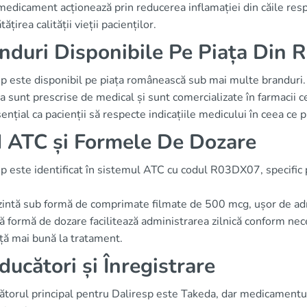
edicament acționează prin reducerea inflamației din căile resp
ățirea calității vieții pacienților.
nduri Disponibile Pe Piața Din 
sp este disponibil pe piața românească sub mai multe branduri.
 sunt prescrise de medical și sunt comercializate în farmacii 
ențial ca pacienții să respecte indicațiile medicului în ceea ce 
 ATC și Formele De Dozare
sp este identificat în sistemul ATC cu codul R03DX07, specifi
zintă sub formă de comprimate filmate de 500 mcg, ușor de adm
 formă de dozare facilitează administrarea zilnică conform neces
ță mai bună la tratament.
ducători și Înregistrare
torul principal pentru Daliresp este Takeda, dar medicamentul