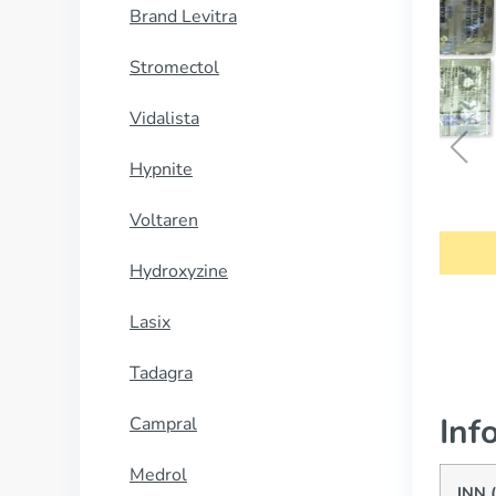
Brand Levitra
Stromectol
Vidalista
Hypnite
Eldepryl
Voltaren
CUMPĂRĂ
Hydroxyzine
Lasix
Tadagra
Inf
Campral
Medrol
INN 