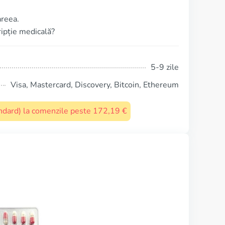
areea.
ripție medicală?
5-9 zile
Visa, Mastercard, Discovery, Bitcoin, Ethereum
tandard) la comenzile peste 172,19 €