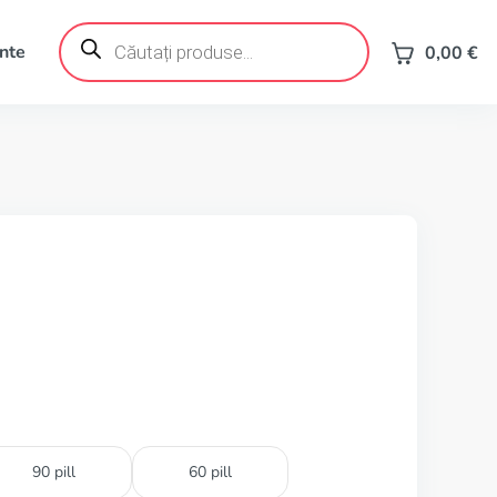
Products
search
ente
0,00
€
90 pill
60 pill