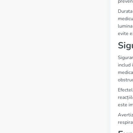
preveni
Durata 
medicul
lumina 
evite 
Sig
Siguran
includ 
medicam
obstruc
Efectel
reacții
este im
Avertiz
respira