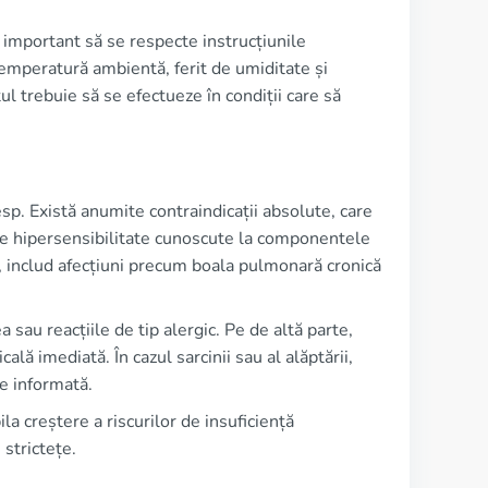
 important să se respecte instrucțiunile
temperatură ambientă, ferit de umiditate și
l trebuie să se efectueze în condiții care să
p. Există anumite contraindicații absolute, care
i de hipersensibilitate cunoscute la componentele
e, includ afecțiuni precum boala pulmonară cronică
 sau reacțiile de tip alergic. Pe de altă parte,
ală imediată. În cazul sarcinii sau al alăptării,
ie informată.
ila creștere a riscurilor de insuficiență
 strictețe.