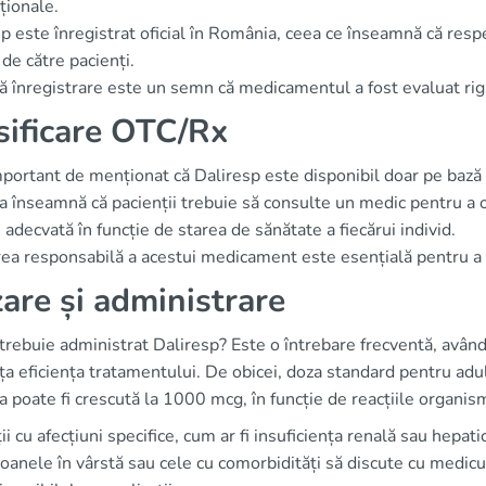
ționale.
p este înregistrat oficial în România, ceea ce înseamnă că resp
t de către pacienți.
 înregistrare este un semn că medicamentul a fost evaluat rigu
sificare OTC/Rx
portant de menționat că Daliresp este disponibil doar pe bază 
 înseamnă că pacienții trebuie să consulte un medic pentru a ob
 adecvată în funcție de starea de sănătate a fiecărui individ.
rea responsabilă a acestui medicament este esențială pentru a m
are și administrare
rebuie administrat Daliresp? Este o întrebare frecventă, având
ța eficiența tratamentului. De obicei, doza standard pentru adul
 poate fi crescută la 1000 mcg, în funcție de reacțiile organis
ii cu afecțiuni specifice, cum ar fi insuficiența renală sau hepati
oanele în vârstă sau cele cu comorbidități să discute cu medicu