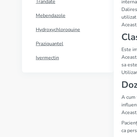
Trandate
interna
Dalires
Mebendazole
utiliza
Această
Hydroxychloroquine
Cla
Praziquantel
Este im
Aceasta
Ivermectin
sa este
Utiliza
Doz
A cum t
influen
Aceasta
Pacienț
ca pers