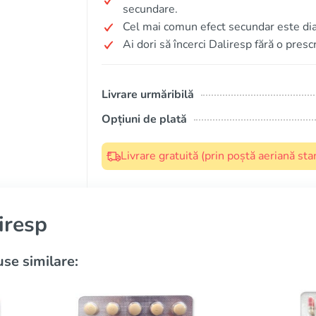
secundare.
Cel mai comun efect secundar este di
Ai dori să încerci Daliresp fără o presc
Livrare urmăribilă
Opțiuni de plată
Livrare gratuită (prin poștă aeriană s
iresp
se similare: