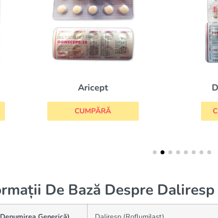
Detrol La
Aricept
CUMPĂRĂ
CUMPĂRĂ
ormații De Bază Despre Daliresp
(Denumirea Generică)
Daliresp (Roflumilast)