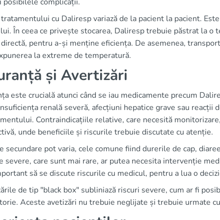
 posibilele complicații.
tratamentului cu Daliresp variază de la pacient la pacient. Este
ui. În ceea ce privește stocarea, Daliresp trebuie păstrat la o 
directă, pentru a-și menține eficiența. De asemenea, transportu
expunerea la extreme de temperatură.
uranță și Avertizări
ța este crucială atunci când se iau medicamente precum Dalires
insuficiența renală severă, afecțiuni hepatice grave sau reacți
entului. Contraindicațiile relative, care necesită monitorizar
tivă, unde beneficiile și riscurile trebuie discutate cu atenție.
e secundare pot varia, cele comune fiind durerile de cap, diareea
le severe, care sunt mai rare, ar putea necesita intervenție medic
portant să se discute riscurile cu medicul, pentru a lua o deciz
ările de tip "black box" subliniază riscuri severe, cum ar fi posib
torie. Aceste avetizări nu trebuie neglijate și trebuie urmate cu