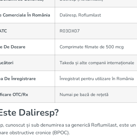
 Comerciale În România
Daliresp, Roflumilast
ATC
R03DX07
e De Dozare
Comprimate filmate de 500 mcg
ucători
Takeda și alte companii internaționale
a De Înregistrare
Înregistrat pentru utilizare în România
ificare OTC/Rx
Numai pe bază de rețetă
Este Daliresp?
p, cunoscut și sub denumirea sa generică Roflumilast, este un
are obstructive cronice (BPOC).