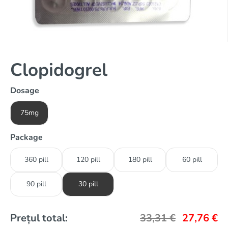
Clopidogrel
Dosage
75mg
Package
360 pill
120 pill
180 pill
60 pill
90 pill
30 pill
Prețul total:
33,31
€
27,76
€