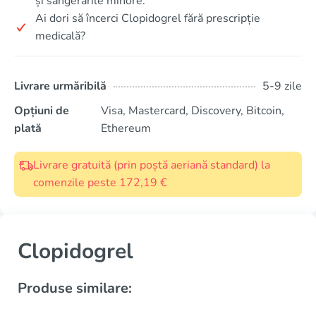
și sângerările minore.
Ai dori să încerci Clopidogrel fără prescripție
medicală?
Livrare urmăribilă
5-9 zile
Opțiuni de
Visa, Mastercard, Discovery, Bitcoin,
plată
Ethereum
Livrare gratuită (prin poștă aeriană standard) la
comenzile peste 172,19 €
Clopidogrel
Produse similare: