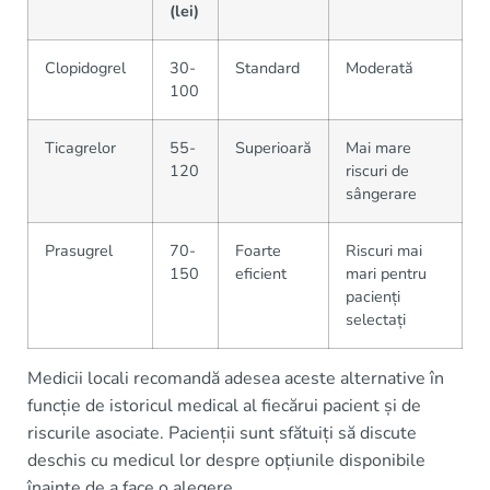
(lei)
Clopidogrel
30-
Standard
Moderată
100
Ticagrelor
55-
Superioară
Mai mare
120
riscuri de
sângerare
Prasugrel
70-
Foarte
Riscuri mai
150
eficient
mari pentru
pacienți
selectați
Medicii locali recomandă adesea aceste alternative în
funcție de istoricul medical al fiecărui pacient și de
riscurile asociate. Pacienții sunt sfătuiți să discute
deschis cu medicul lor despre opțiunile disponibile
înainte de a face o alegere.