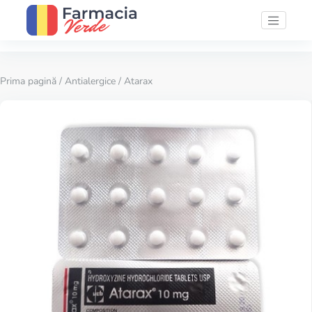
Prima pagină
/
Antialergice
/ Atarax