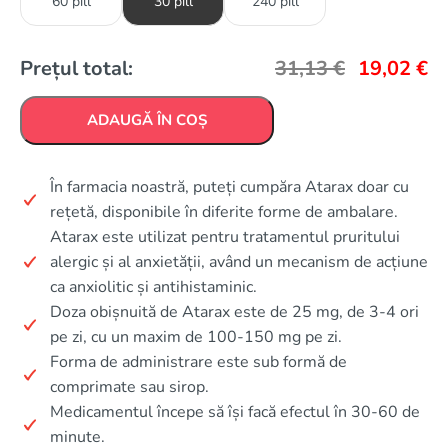
60 pill
30 pill
240 pill
Prețul total:
31,13
€
19,02
€
ADAUGĂ ÎN COȘ
În farmacia noastră, puteți cumpăra Atarax doar cu
rețetă, disponibile în diferite forme de ambalare.
Atarax este utilizat pentru tratamentul pruritului
alergic și al anxietății, având un mecanism de acțiune
ca anxiolitic și antihistaminic.
Doza obișnuită de Atarax este de 25 mg, de 3-4 ori
pe zi, cu un maxim de 100-150 mg pe zi.
Forma de administrare este sub formă de
comprimate sau sirop.
Medicamentul începe să își facă efectul în 30-60 de
minute.