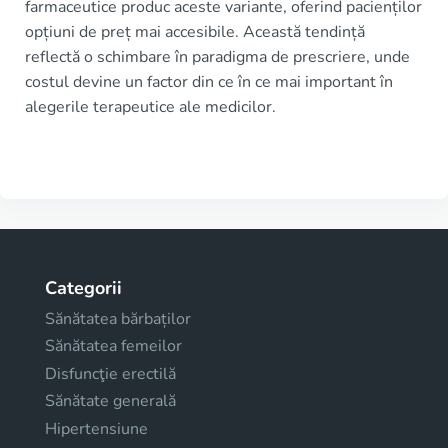
farmaceutice produc aceste variante, oferind pacienților
opțiuni de preț mai accesibile. Această tendință
reflectă o schimbare în paradigma de prescriere, unde
costul devine un factor din ce în ce mai important în
alegerile terapeutice ale medicilor.
Categorii
Sănătatea bărbaților
Sănătatea femeilor
Disfuncţie erectilă
Sănătate generală
Hipertensiune