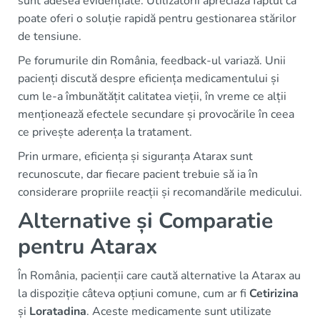
sunt adesea evidențiate. Utilizatorii apreciază faptul că
poate oferi o soluție rapidă pentru gestionarea stărilor
de tensiune.
Pe forumurile din România, feedback-ul variază. Unii
pacienți discută despre eficiența medicamentului și
cum le-a îmbunătățit calitatea vieții, în vreme ce alții
menționează efectele secundare și provocările în ceea
ce privește aderența la tratament.
Prin urmare, eficiența și siguranța Atarax sunt
recunoscute, dar fiecare pacient trebuie să ia în
considerare propriile reacții și recomandările medicului.
Alternative și Comparatie
pentru Atarax
În România, pacienții care caută alternative la Atarax au
la dispoziție câteva opțiuni comune, cum ar fi
Cetirizina
și
Loratadina
. Aceste medicamente sunt utilizate