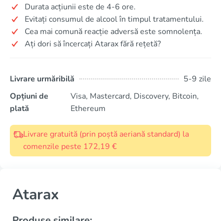
Durata acțiunii este de 4-6 ore.
Evitați consumul de alcool în timpul tratamentului.
Cea mai comună reacție adversă este somnolența.
Ați dori să încercați Atarax fără rețetă?
Livrare urmăribilă
5-9 zile
Opțiuni de
Visa, Mastercard, Discovery, Bitcoin,
plată
Ethereum
Livrare gratuită (prin poștă aeriană standard) la
comenzile peste 172,19 €
Atarax
Produse similare: