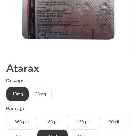
Atarax
Dosage
10mg
25mg
Package
360 pill
180 pill
120 pill
90 pill