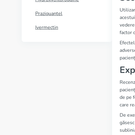
Utiliza
Praziquantel
acestu
vedere 
Ivermectin
factor 
Efectel
adverse
pacienț
Exp
Recenz
pacien
de pe f
care re
De exem
găsesc 
sublini