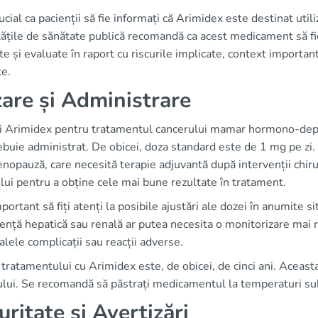
ucial ca pacienții să fie informați că Arimidex este destinat util
ățile de sănătate publică recomandă ca acest medicament să fie 
te și evaluate în raport cu riscurile implicate, context importan
te.
are și Administrare
i Arimidex pentru tratamentul cancerului mamar hormono-depen
ebuie administrat. De obicei, doza standard este de 1 mg pe zi.
opauză, care necesită terapie adjuvantă după intervenții chirurg
ui pentru a obține cele mai bune rezultate în tratament.
portant să fiți atenți la posibile ajustări ale dozei în anumite sit
iență hepatică sau renală ar putea necesita o monitorizare mai 
lele complicații sau reacții adverse.
tratamentului cu Arimidex este, de obicei, de cinci ani. Aceasta
ului. Se recomandă să păstrați medicamentul la temperaturi sub
uritate și Avertizări