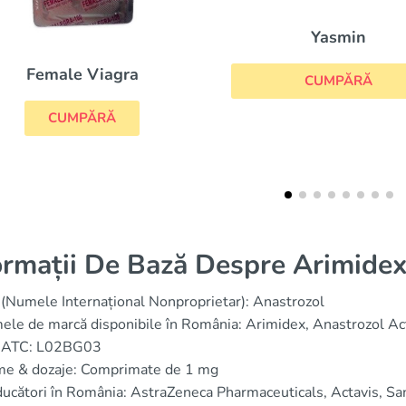
Yasmin
Parlodel
CUMPĂRĂ
CUMPĂRĂ
ormații De Bază Despre Arimide
(Numele Internațional Nonproprietar): Anastrozol
le de marcă disponibile în România: Arimidex, Anastrozol Ac
 ATC: L02BG03
me & dozaje: Comprimate de 1 mg
ucători în România: AstraZeneca Pharmaceuticals, Actavis, Sa