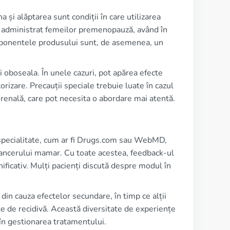
 și alăptarea sunt condiții în care utilizarea
 administrat femeilor premenopauză, având în
omponentele produsului sunt, de asemenea, un
i oboseala. În unele cazuri, pot apărea efecte
izare. Precauții speciale trebuie luate în cazul
i renală, care pot necesita o abordare mai atentă.
 specialitate, cum ar fi Drugs.com sau WebMD,
cancerului mamar. Cu toate acestea, feedback-ul
ificativ. Mulți pacienți discută despre modul în
din cauza efectelor secundare, în timp ce alții
te de recidivă. Această diversitate de experiențe
 în gestionarea tratamentului.