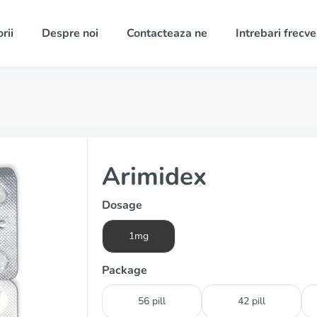
rii
Despre noi
Contacteaza ne
Intrebari frecv
Arimidex
Dosage
1mg
Package
56 pill
42 pill