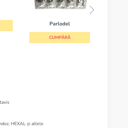
CUMPĂRĂ
x
tavis
ndoz, HEXAL și altele