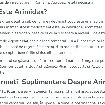
us de înregistrare în România: Aprobat; rețetă necesară
Este Arimidex?
ex, cunoscut și sub denumirea de Anastrozol, este un medicamen
ului mamar. Acest medicament este un inhibitor al aromatazei, 
nilor în estrogen, ceea ce duce la o scădere a nivelului de es
t de Agenția Națională a Medicamentului și a Dispozitivelor
bil pe bază de rețetă. Este esențial ca pacienții să discute cu m
e complet beneficiile și riscurile potențiale.
entul se găsește sub formă de comprimate de 1 mg, care pot fi
tori cunoscuți includ AstraZeneca Pharmaceuticals și Actavis, ca
iei.
ormații Suplimentare Despre Ar
ATC (Clasificarea Anatomica, Terapia si Chimica) asociat aces
ența sa la categoria inhibitorilor aromatazei utilizați în terapi
entul cancerului de sân, în special la femeile postmenopauză