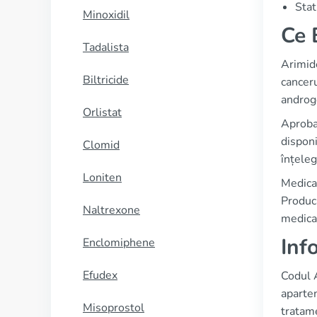
Stat
Minoxidil
Ce 
Tadalista
Arimid
Biltricide
cancer
androge
Orlistat
Aproba
disponi
Clomid
înțeleg
Loniten
Medicam
Producă
Naltrexone
medicaț
Inf
Enclomiphene
Efudex
Codul 
aparten
Misoprostol
tratam