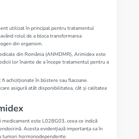
t utilizat în principal pentru tratamentul
având rolul de a bloca transformarea
trogen din organism.
 Medicale din România (ANMDMR), Arimidex este
edicii lor înainte de a începe tratamentul pentru a
 achiziționate în blistere sau flacoane.
re asigură atât disponibilitatea, cât și calitatea
imidex
tui medicament este L02BG03, ceea ce indică
a endocrină. Acesta evidențiază importanța sa în
 cu tumori hormonodependente.