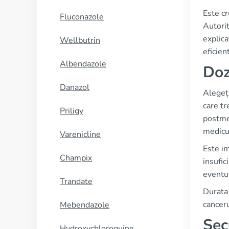
Este cr
Fluconazole
Autorit
explica
Wellbutrin
eficien
Albendazole
Doz
Danazol
Alegeț
care tr
Priligy
postmen
medicul
Varenicline
Este im
Champix
insufic
eventua
Trandate
Durata 
cancer
Mebendazole
Sec
Hydroxychloroquine