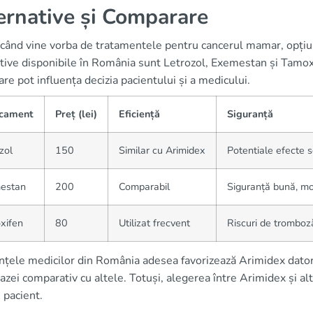
ernative și Comparare
 când vine vorba de tratamentele pentru cancerul mamar, opțiun
tive disponibile în România sunt Letrozol, Exemestan și Tamoxif
are pot influența decizia pacientului și a medicului.
cament
Preț (lei)
Eficiență
Siguranță
zol
150
Similar cu Arimidex
Potentiale efecte
estan
200
Comparabil
Siguranță bună, mo
xifen
80
Utilizat frecvent
Riscuri de tromboz
nțele medicilor din România adesea favorizează Arimidex datorit
zei comparativ cu altele. Totuși, alegerea între Arimidex și al
i pacient.