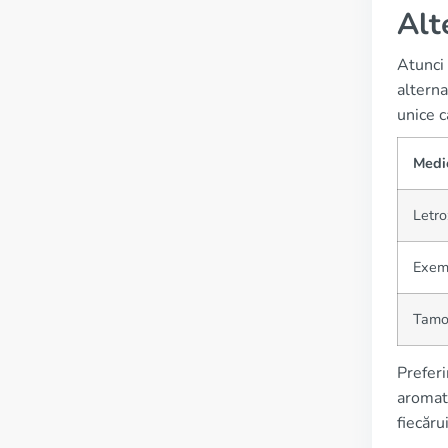
Alt
Atunci
alterna
unice c
Medi
Letro
Exem
Tamo
Preferi
aromata
fiecăru