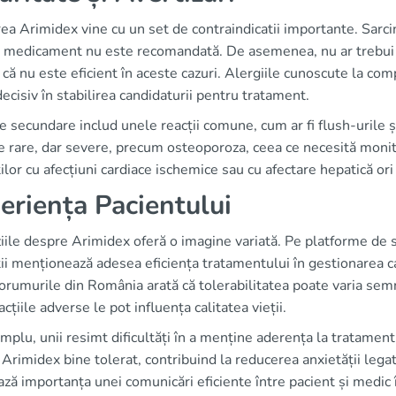
rea Arimidex vine cu un set de contraindicatii importante. Sarcina
i medicament nu este recomandată. De asemenea, nu ar trebui
că nu este eficient în aceste cazuri. Alergiile cunoscute la c
decisiv în stabilirea candidaturii pentru tratament.
e secundare includ unele reacții comune, cum ar fi flush-urile ș
 rare, dar severe, precum osteoporoza, ceea ce necesită monitor
ilor cu afecțiuni cardiace ischemice sau cu afectare hepatică or
eriența Pacientului
iile despre Arimidex oferă o imagine variată. Pe platforme de
ții menționează adesea eficiența tratamentului în gestionarea 
orumurile din România arată că tolerabilitatea poate varia semn
acțiile adverse le pot influența calitatea vieții.
plu, unii resimt dificultăți în a menține aderența la tratament 
Arimidex bine tolerat, contribuind la reducerea anxietății lega
ază importanța unei comunicări eficiente între pacient și medic