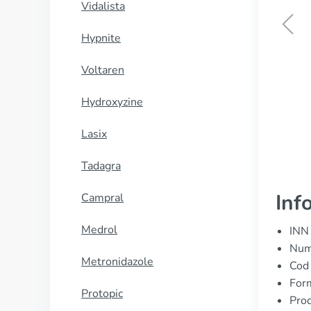
Vidalista
Hypnite
Female Viagra
Voltaren
CUMPĂRĂ
Hydroxyzine
Lasix
Tadagra
Inf
Campral
Medrol
INN 
Nume
Metronidazole
Cod
For
Protopic
Prod