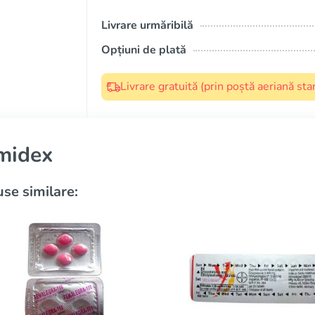
Livrare urmăribilă
Opțiuni de plată
Livrare gratuită (prin poștă aeriană s
midex
se similare: