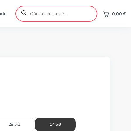
Products
search
ente
0,00
€
28 pill
14 pill